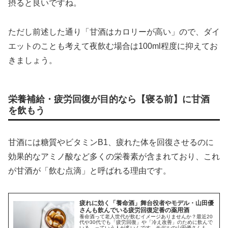
摂ると良いですね。
ただし前述した通り「甘酒はカロリーが高い」ので、ダイ
エットのことも考えて夜飲む場合は100ml程度に抑えてお
きましょう。
栄養補給・疲労回復が目的なら【寝る前】に甘酒
を飲もう
甘酒には糖質やビタミンB1、疲れた体を回復させるのに
効果的なアミノ酸など多くの栄養素が含まれており、これ
が甘酒が「飲む点滴」と呼ばれる理由です。
疲れに効く「養命酒」舞台役者やモデル・山田優
さんも飲んでいる疲労回復定番の薬用酒
養命酒って老人世代が飲むイメージありませんか？最近20
代や30代でも「疲労回復」や「冷え改善」のために飲んで
いる、っていう人が多いんです。モデルの山田優さんも