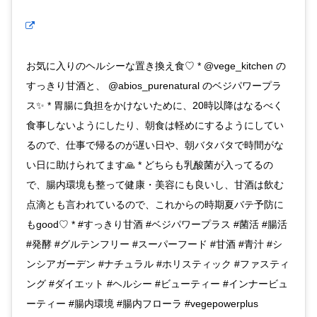
お気に入りのヘルシーな置き換え食♡ * @vege_kitchen の
すっきり甘酒と、 @abios_purenatural のベジパワープラ
ス✨ * 胃腸に負担をかけないために、20時以降はなるべく
食事しないようにしたり、朝食は軽めにするようにしてい
るので、仕事で帰るのが遅い日や、朝バタバタで時間がな
い日に助けられてます🙏 * どちらも乳酸菌が入ってるの
で、腸内環境も整って健康・美容にも良いし、甘酒は飲む
点滴とも言われているので、これからの時期夏バテ予防に
もgood♡ * #すっきり甘酒 #ベジパワープラス #菌活 #腸活
#発酵 #グルテンフリー #スーパーフード #甘酒 #青汁 #シ
ンシアガーデン #ナチュラル #ホリスティック #ファスティ
ング #ダイエット #ヘルシー #ビューティー #インナービュ
ーティー #腸内環境 #腸内フローラ #vegepowerplus