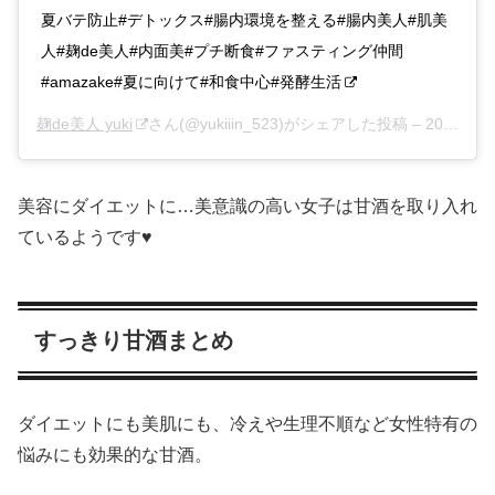
夏バテ防止#デトックス#腸内環境を整える#腸内美人#肌美
人#麹de美人#内面美#プチ断食#ファスティング仲間
#amazake#夏に向けて#和食中心#発酵生活
麹de美人 yuki
さん(@yukiiin_523)がシェアした投稿 –
2018年 6月月30日午後6時48分PDT
美容にダイエットに…美意識の高い女子は甘酒を取り入れ
ているようです♥
すっきり甘酒まとめ
ダイエットにも美肌にも、冷えや生理不順など女性特有の
悩みにも効果的な甘酒。