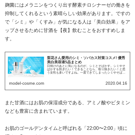
麹菌にはメラニンをつくり出す酵素チロシナーゼの働きを
抑制してくれるという素晴らしい効果があります。ですの
で「シミ」や「くすみ」が気になる人は「美白効果」をア
ップさせるために甘酒を【夜】飲むことをおすすめしま
す。
梨花さん愛用のシミ・ソバカス対策コスメ! 優秀
美白美容液5品まとめ
日焼けのあとに気になるのが、シミとそばかす。シミやそ
ばかすを防ぎたい！できることなら、取り除きたい！と思
う女性も多いですよね。一度できてしまったシミやそばか
すを...
model-cosme.com
2020.04.16
また甘酒にはお肌の保湿成分である、アミノ酸やビタミン
なども豊富に含まれています。
お肌のゴールデンタイムと呼ばれる「22:00〜2:00」頃に