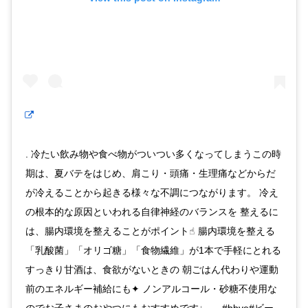
. 冷たい飲み物や食べ物がついつい多くなってしまうこの時
期は、夏バテをはじめ、肩こり・頭痛・生理痛などからだ
が冷えることから起きる様々な不調につながります。 冷え
の根本的な原因といわれる自律神経のバランスを 整えるに
は、腸内環境を整えることがポイント☝︎ 腸内環境を整える
「乳酸菌」「オリゴ糖」「食物繊維」が1本で手軽にとれる
すっきり甘酒は、食欲がないときの 朝ごはん代わりや運動
前のエネルギー補給にも✦ ノンアルコール・砂糖不使用な
のでお子さまのおやつにもおすすめです♩ . . #bbye#ビー