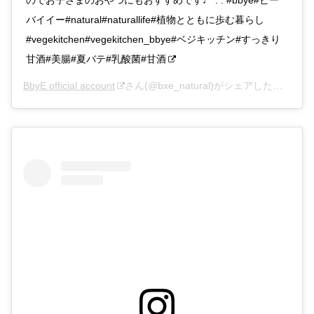
バイイー#natural#naturallife#植物とともに歩む暮らし
#vegekitchen#vegekitchen_bbye#ベジキッチン#すっきり
甘酒#美腸#夏バテ#乳酸菌#甘酒
BbyE official account
さん(@bxe_natural)がシェアした投稿 –
2