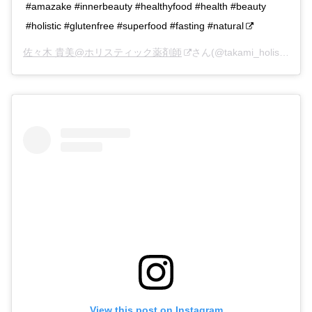
#amazake #innerbeauty #healthyfood #health #beauty
#holistic #glutenfree #superfood #fasting #natural
佐々木 貴美@ホリスティック薬剤師
さん(@takami_holistic)がシェアした投稿 –
View this post on Instagram