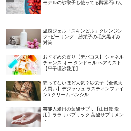
モデルの紗栄子も使ってる酵素石けん
温感ジェル「スキンビル」クレンジン
グ+ピーリング！紗栄子の毛穴黒ずみ
対策
おすすめの香り【デパコス】 シャネル
チャンス オー タンドゥル ヘアミスト
【平子理沙愛用】
売ってないほど人気？紗栄子【全色大
人買い】デジャヴュ ラスティンファイ
ンa クリームペンシル
芸能人愛用の葉酸サプリ【山田優 愛
用】ララリパブリック 葉酸サプリメン
ト