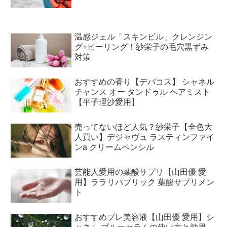
温感ジェル「スキンビル」クレンジン
グ+ピーリング！紗栄子の毛穴黒ずみ
対策
おすすめの香り【デパコス】 シャネル
チャンス オー タンドゥル ヘアミスト
【平子理沙愛用】
売ってないほど人気？紗栄子【全色大
人買い】デジャヴュ ラスティンファイ
ンa クリームペンシル
芸能人愛用の葉酸サプリ【山田優 愛
用】ララリパブリック 葉酸サプリメン
ト
おすすめプレ美容液【山田優 愛用】シ