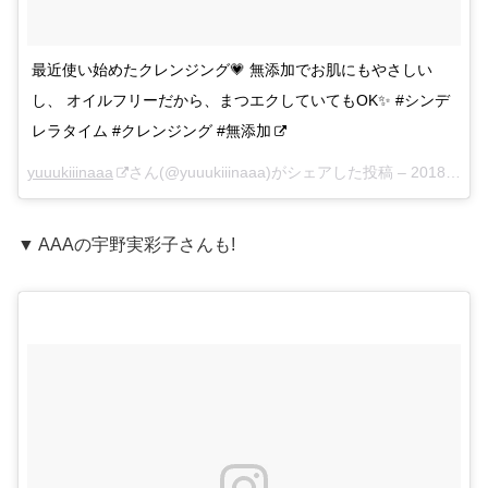
最近使い始めたクレンジング💗 無添加でお肌にもやさしい
し、 オイルフリーだから、まつエクしていてもOK✨ #シンデ
レラタイム #クレンジング #無添加
yuuukiiinaaa
さん(@yuuukiiinaaa)がシェアした投稿 –
2018年 2月月28日午前12時52分PST
▼ AAAの宇野実彩子さんも!