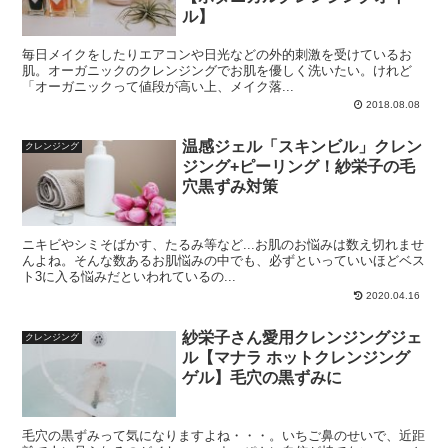
ル】
毎日メイクをしたりエアコンや日光などの外的刺激を受けているお
肌。オーガニックのクレンジングでお肌を優しく洗いたい。けれど
「オーガニックって値段が高い上、メイク落...
2018.08.08
温感ジェル「スキンビル」クレン
クレンジング
ジング+ピーリング！紗栄子の毛
穴黒ずみ対策
ニキビやシミそばかす、たるみ等など...お肌のお悩みは数え切れませ
んよね。そんな数あるお肌悩みの中でも、必ずといっていいほどベス
ト3に入る悩みだといわれているの...
2020.04.16
紗栄子さん愛用クレンジングジェ
クレンジング
ル【マナラ ホットクレンジング
ゲル】毛穴の黒ずみに
毛穴の黒ずみって気になりますよね・・・。いちご鼻のせいで、近距