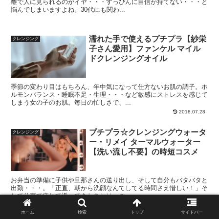
離で人に見られるのがイヤ・・・すっぴんに自信が持てない・・・と
悩んでしまいますよね。30代にも関わ...
濡れた手で使えるプチプラ【紗栄
クレンジング
子さん愛用】ファンケル マイル
ドクレンジングオイル
季節の変わり目はもちろん、年中気になって仕方ないお肌の調子。ホ
ルモンバランス・睡眠不足・生理・・・など敏感にストレスを感じて
しまう女の子のお肌。毎日の忙しさで、...
2018.07.28
プチプラ☆クレンジングウォータ
クレンジング
ー・リメイ ターマルウォーター
【洗い流し不要】の時短コスメ
お弁当の準備に子供や旦那さんの送り出し、そして自分もバタバタと
出勤・・・。「正直、朝から洗顔なんてしてる時間さえ惜しい！」そ
して仕事で疲れて返ってきたあとは、ご...
2018.10.18
ホーム
検索
トップ
サイドバー