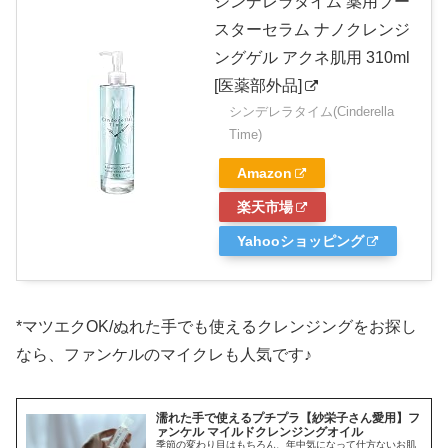
シンデレラタイム 薬用ブー
スターセラム ナノクレンジ
ングゲル アクネ肌用 310ml
[医薬部外品]
シンデレラタイム(Cinderella
Time)
Amazon
楽天市場
Yahooショッピング
*マツエクOK/ぬれた手でも使えるクレンジングをお探し
なら、ファンケルのマイクレも人気です♪
濡れた手で使えるプチプラ【紗栄子さん愛用】フ
ァンケル マイルドクレンジングオイル
季節の変わり目はもちろん、年中気になって仕方ないお肌