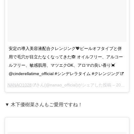
安定の導入美容液配合クレンジング💖ピールオフタイプと併
用で毛穴が目立たなくなってきた🙈 オイルフリー、アルコー
ルフリー、敏感肌用、マツエクOK、アロマの良い香り💓
@cinderellatime_official #シンデレラタイム #クレンジング
NANAO1028
さん(@nanao_official)がシェアした投稿 –
2017年 7月月1日午後9時58分PDT
▼ 木下優樹菜さんもご愛用ですね！