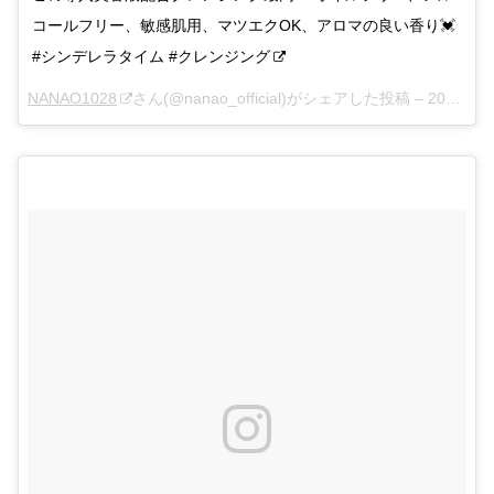
コールフリー、敏感肌用、マツエクOK、アロマの良い香り💓
#シンデレラタイム #クレンジング
NANAO1028
さん(@nanao_official)がシェアした投稿 –
2017年 4月月15日午前2時05分PDT