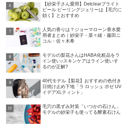
【紗栄子さん愛用】Detclearブライト
ピール ピーリングジェリーは【毛穴に
効く】とおすすめ
人気の香りは？ジョーマローン香水愛
用者まとめ｜紗栄子・菜々緒・藤田ニ
コル・佐々木希
モデルの梨花さんはHABA化粧品をラ
イン使い♪スキンケアはライン使いす
るのが正解?
40代モデル【梨花】おすすめの色付き
日焼け止め下地「ラ ロッシュ ポゼ UV
イデアXLティント」
毛穴の黒ずみ対策「いつかの石けん」
モデルの紗栄子も使ってる酵素石けん