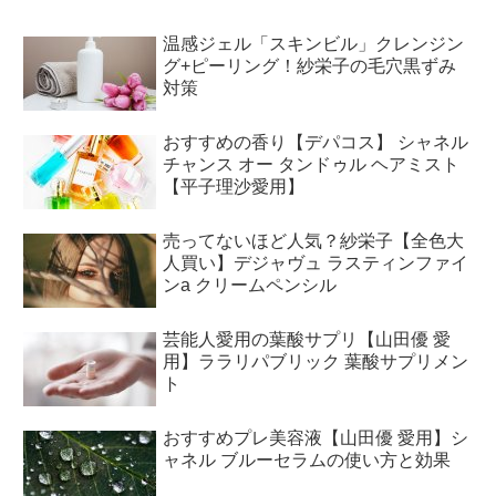
温感ジェル「スキンビル」クレンジン
グ+ピーリング！紗栄子の毛穴黒ずみ
対策
おすすめの香り【デパコス】 シャネル
チャンス オー タンドゥル ヘアミスト
【平子理沙愛用】
売ってないほど人気？紗栄子【全色大
人買い】デジャヴュ ラスティンファイ
ンa クリームペンシル
芸能人愛用の葉酸サプリ【山田優 愛
用】ララリパブリック 葉酸サプリメン
ト
おすすめプレ美容液【山田優 愛用】シ
ャネル ブルーセラムの使い方と効果