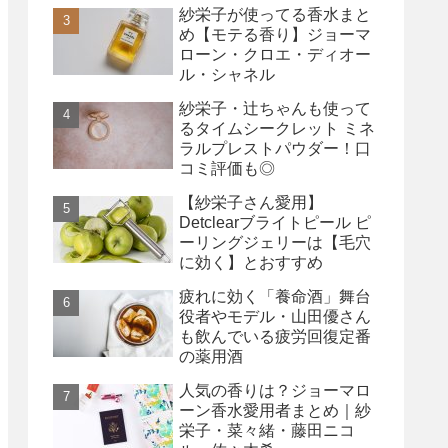
紗栄子が使ってる香水まと
め【モテる香り】ジョーマ
ローン・クロエ・ディオー
ル・シャネル
紗栄子・辻ちゃんも使って
るタイムシークレット ミネ
ラルプレストパウダー！口
コミ評価も◎
【紗栄子さん愛用】
Detclearブライトピール ピ
ーリングジェリーは【毛穴
に効く】とおすすめ
疲れに効く「養命酒」舞台
役者やモデル・山田優さん
も飲んでいる疲労回復定番
の薬用酒
人気の香りは？ジョーマロ
ーン香水愛用者まとめ｜紗
栄子・菜々緒・藤田ニコ