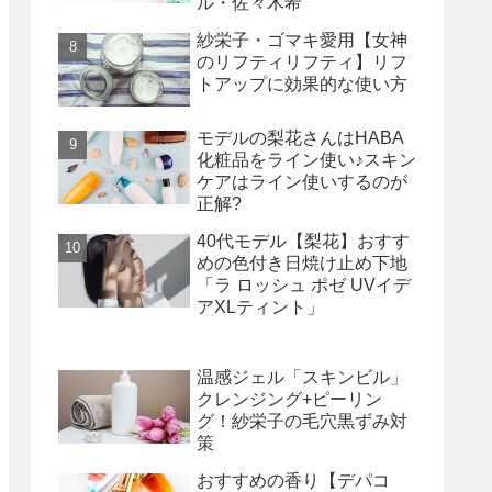
ル・佐々木希
紗栄子・ゴマキ愛用【女神
のリフティリフティ】リフ
トアップに効果的な使い方
モデルの梨花さんはHABA
化粧品をライン使い♪スキン
ケアはライン使いするのが
正解?
40代モデル【梨花】おすす
めの色付き日焼け止め下地
「ラ ロッシュ ポゼ UVイデ
アXLティント」
温感ジェル「スキンビル」
クレンジング+ピーリン
グ！紗栄子の毛穴黒ずみ対
策
おすすめの香り【デパコ