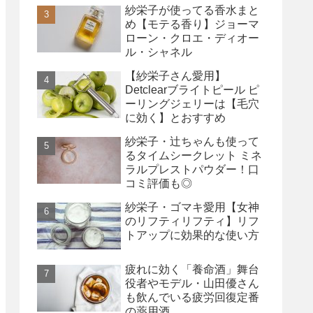
紗栄子が使ってる香水まと
め【モテる香り】ジョーマ
ローン・クロエ・ディオー
ル・シャネル
【紗栄子さん愛用】
Detclearブライトピール ピ
ーリングジェリーは【毛穴
に効く】とおすすめ
紗栄子・辻ちゃんも使って
るタイムシークレット ミネ
ラルプレストパウダー！口
コミ評価も◎
紗栄子・ゴマキ愛用【女神
のリフティリフティ】リフ
トアップに効果的な使い方
疲れに効く「養命酒」舞台
役者やモデル・山田優さん
も飲んでいる疲労回復定番
の薬用酒