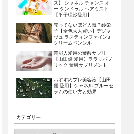
ス】 シャネル チャンス オ
ー タンドゥル ヘアミスト
【平子理沙愛用】
売ってないほど人気？紗栄
子【全色大人買い】デジャ
ヴュ ラスティンファインa
クリームペンシル
芸能人愛用の葉酸サプリ
【山田優 愛用】ララリパブ
リック 葉酸サプリメント
おすすめプレ美容液【山田
優 愛用】シャネル ブルーセ
ラムの使い方と効果
カテゴリー