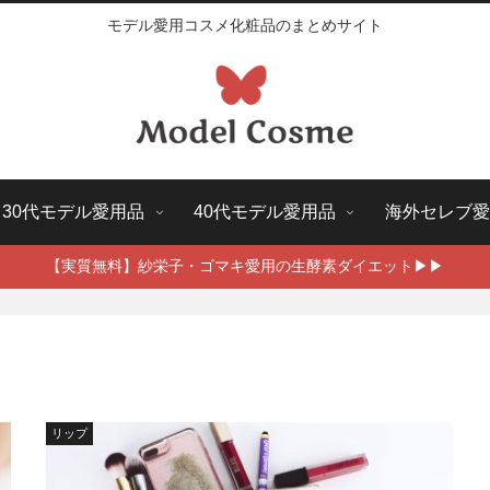
モデル愛用コスメ化粧品のまとめサイト
30代モデル愛用品
40代モデル愛用品
海外セレブ愛
【実質無料】紗栄子・ゴマキ愛用の生酵素ダイエット▶▶
リップ