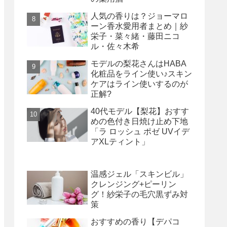
人気の香りは？ジョーマロ
ーン香水愛用者まとめ｜紗
栄子・菜々緒・藤田ニコ
ル・佐々木希
モデルの梨花さんはHABA
化粧品をライン使い♪スキン
ケアはライン使いするのが
正解?
40代モデル【梨花】おすす
めの色付き日焼け止め下地
「ラ ロッシュ ポゼ UVイデ
アXLティント」
温感ジェル「スキンビル」
クレンジング+ピーリン
グ！紗栄子の毛穴黒ずみ対
策
おすすめの香り【デパコ