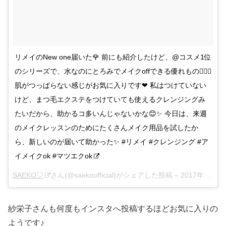
リメイのNew one届いた🌹 前にも紹介したけど、@コスメ1位
のシリーズで、水なのにとろみでメイクoffできる優れもの👍🏻✨
肌がつっぱらない感じがお気に入りです❤︎ 私はつけていない
けど、まつ毛エクステをつけていても使えるクレンジングみ
たいだから、助かるコ多いんじゃないかな😊✨ 今日は、来週
のメイクレッスンのためにたくさんメイク用品を試したか
ら、新しいのが届いて助かった✨ #リメイ #クレンジング #ア
イメイクok #マツエクok
SAEKO♡
さん(@saekoofficial)がシェアした投稿 –
2017年 7月月15日午前2時50分PDT
紗栄子さんも何度もインスタへ投稿するほどお気に入りの
ようです♪