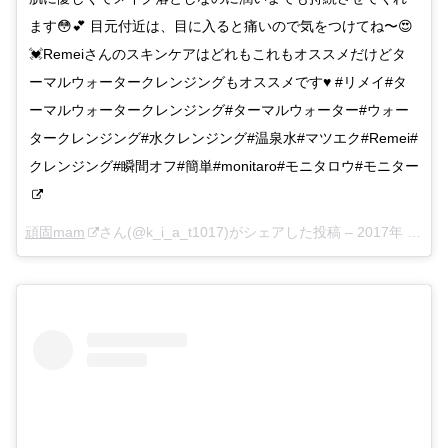
ます😳💕 目元付近は、目に入ると痛いので気をつけてね〜😍
💓Remeiさんのスキンケアはどれもこれもオススメだけどタ
ーマルウォータークレンジングもオススメです♥️ #リメイ#タ
ーマルウォータークレンジング#ターマルウォーター#ウォー
タークレンジング#水クレンジング#温泉水#マツエク#Remei#
クレンジング#瞬間オフ#簡単#monitaro#モニタロウ#モニター
頑固mam
さん(@k_i_a_t1017)がシェアした投稿 –
2017年 7月月17日午前1時05分PDT