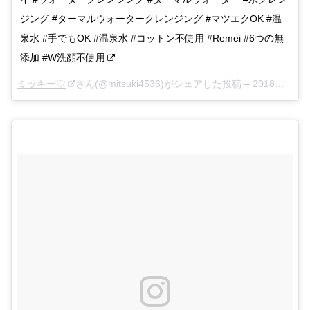
ジング #ターマルウォータークレンジング #マツエクOK #温
泉水 #手でもOK #温泉水 #コットン不使用 #Remei #6つの無
添加 #W洗顔不使用
ミッキー♡
さん(@mitsuki4536)がシェアした投稿 –
2018年 2月月19日午後1時06分PST