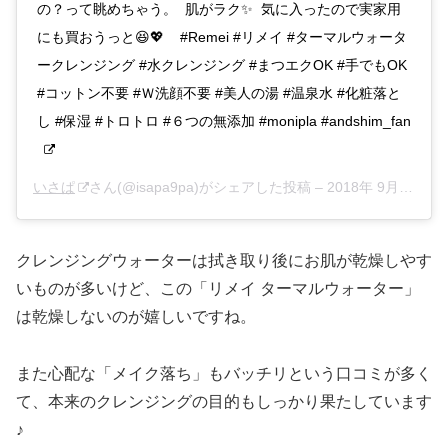
の？って眺めちゃう。 肌がラク✨ 気に入ったので実家用
にも買おうっと😆💖 #Remei #リメイ #ターマルウォータ
ークレンジング #水クレンジング #まつエクOK #手でもOK
#コットン不要 #Ｗ洗顔不要 #美人の湯 #温泉水 #化粧落と
し #保湿 #トロトロ #６つの無添加 #monipla #andshim_fan
いさぱ
さん(@isapa9pa)がシェアした投稿 –
2018年 9月月25日午後5時36分PDT
クレンジングウォーターは拭き取り後にお肌が乾燥しやす
いものが多いけど、この「リメイ ターマルウォーター」
は乾燥しないのが嬉しいですね。
また心配な「メイク落ち」もバッチリという口コミが多く
て、本来のクレンジングの目的もしっかり果たしています
♪