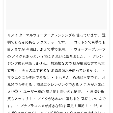
リメイ ターマルウォータークレンジングを 使っています。 透
明でとろみのある テクスチャーです。 ・ コットンでも手でも
使えますが 今回は、あえて手で使用。 ・ ウォータープルーフ
の メイクもあっという間に きれいに落ちました。 ・ クレン
ジング後も乾燥しません。 無添加なので 肌が敏感な方でも大
丈夫♪ ・ 美人の湯で有名な 湯原温泉水を使っているそう。 ・
マツエクにも使用できるし ・ もちろん、W洗顔不要です。 お
風呂でも使えるし 簡単にクレンジングできる ところがお気に
入り💮 ・ ユーザー様の 満足度も高いのも納得。 ・ 皮脂や角
質もスッキリ！ ・ メイクがきれいに落ちると 気持ちいいんで
す。 ・ プチプラコスメが好きな私は 満足！満足！ ・ #リメ
イ #ウォータークレンジング #ターマルウォーター #水クレン