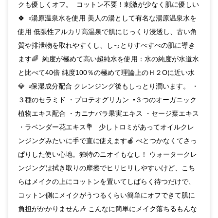
クも優しくオフ。 コットン不要！刺激が少なく肌に優しい
🍀 ▫️湯原温泉水を使用 美人の湯として有名な湯原温泉水を
使用 低張性アルカリ高温泉で肌にじっくり浸透し、古い角
質や排泄物を取れやすくし、しっとりすべすべの肌に導き
ます🌈 純度が極めて高い超純水を使用：水の純度が水道水
と比べて40倍 純度100％の極めて理論上のＨ２Oに近い水
💎 ▫️保湿成分配合 クレンジング後もしっとり潤います。 ・
３種のセラミド ・プロテオグリカン ▫️３つのオーガニック
植物エキス配合 ・カニナバラ果実エキス ・セージ葉エキス
・ラベンダー花エキス💐 少しトロミがあってオイルクレ
ンジングみたいに手で直に使えます🍎 べとつかなくてさっ
ぱりした使い心地。独特のニオイもなし！ ウォータークレ
ンジングは拭き取りの摩擦でヒリヒリしやすいけど、こち
らはメイクの上にコットンを置いてしばらく待つだけで、
コットン側にメイクがうつるくらい簡単にオフできて肌に
負担がかかりません🎶 こんなに簡単にメイク落ちるもんな