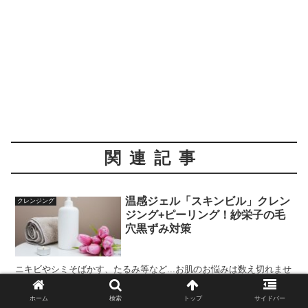
関連記事
温感ジェル「スキンビル」クレン
クレンジング
ジング+ピーリング！紗栄子の毛
穴黒ずみ対策
ニキビやシミそばかす、たるみ等など...お肌のお悩みは数え切れませ
んよね。そんな数あるお肌悩みの中でも、必ずといっていいほどベス
ト3に入る悩みだといわれているの...
ホーム
検索
トップ
サイドバー
2020.04.16