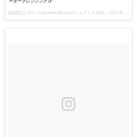
ータークレンジング
SAEKO♡
さん(@saekoofficial)がシェアした投稿 –
2017年 5月月9日午前3時51分PDT