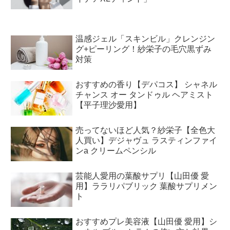
温感ジェル「スキンビル」クレンジン
グ+ピーリング！紗栄子の毛穴黒ずみ
対策
おすすめの香り【デパコス】 シャネル
チャンス オー タンドゥル ヘアミスト
【平子理沙愛用】
売ってないほど人気？紗栄子【全色大
人買い】デジャヴュ ラスティンファイ
ンa クリームペンシル
芸能人愛用の葉酸サプリ【山田優 愛
用】ララリパブリック 葉酸サプリメン
ト
おすすめプレ美容液【山田優 愛用】シ