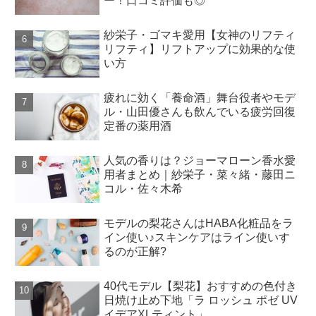
ー！口コミ評価も◎
紗栄子・ゴマキ愛用【女神のリフティ
リフティ】リフトアップに効果的な使
い方
疲れに効く「養命酒」舞台役者やモデ
ル・山田優さんも飲んでいる疲労回復
定番の薬用酒
人気の香りは？ジョーマローン香水愛
用者まとめ｜紗栄子・菜々緒・藤田ニ
コル・佐々木希
モデルの梨花さんはHABA化粧品をラ
イン使い♪スキンケアはライン使いす
るのが正解?
40代モデル【梨花】おすすめの色付き
日焼け止め下地「ラ ロッシュ ポゼ UV
イデアXLティント」