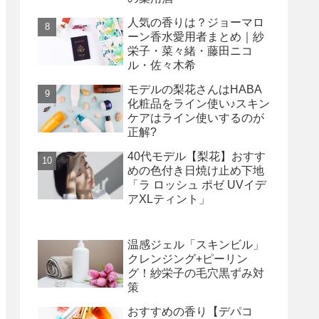
人気の香りは？ジョーマロ
ーン香水愛用者まとめ｜紗
栄子・菜々緒・藤田ニコ
ル・佐々木希
モデルの梨花さんはHABA
化粧品をライン使い♪スキン
ケアはライン使いするのが
正解?
40代モデル【梨花】おすす
めの色付き日焼け止め下地
「ラ ロッシュ ポゼ UVイデ
アXLティント」
温感ジェル「スキンビル」
クレンジング+ピーリン
グ！紗栄子の毛穴黒ずみ対
策
おすすめの香り【デパコ