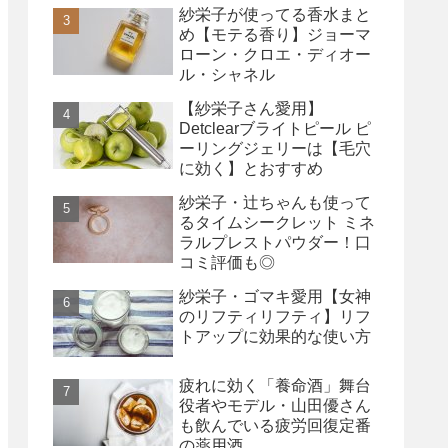
紗栄子が使ってる香水まと
め【モテる香り】ジョーマ
ローン・クロエ・ディオー
ル・シャネル
【紗栄子さん愛用】
Detclearブライトピール ピ
ーリングジェリーは【毛穴
に効く】とおすすめ
紗栄子・辻ちゃんも使って
るタイムシークレット ミネ
ラルプレストパウダー！口
コミ評価も◎
紗栄子・ゴマキ愛用【女神
のリフティリフティ】リフ
トアップに効果的な使い方
疲れに効く「養命酒」舞台
役者やモデル・山田優さん
も飲んでいる疲労回復定番
の薬用酒