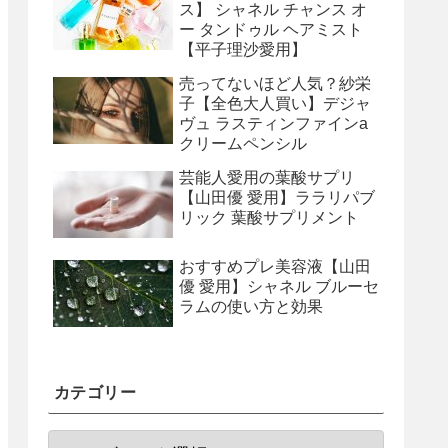
ス】 シャネル チャンス オ
ー タンドゥル ヘアミスト
【平子理沙愛用】
売ってないほど人気？紗栄
子【全色大人買い】デジャ
ヴュ ラスティンファインa
クリームペンシル
芸能人愛用の葉酸サプリ
【山田優 愛用】ララリパブ
リック 葉酸サプリメント
おすすめプレ美容液【山田
優 愛用】シャネル ブルーセ
ラムの使い方と効果
カテゴリー