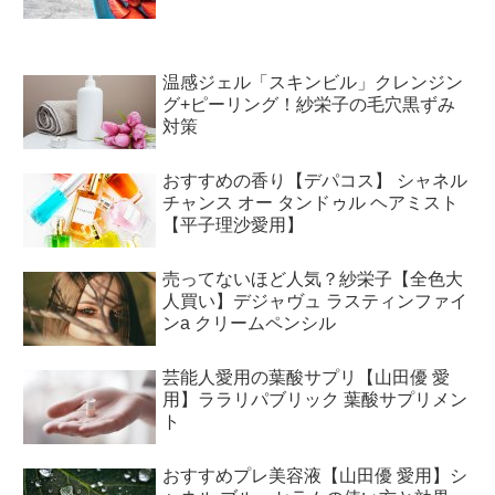
温感ジェル「スキンビル」クレンジン
グ+ピーリング！紗栄子の毛穴黒ずみ
対策
おすすめの香り【デパコス】 シャネル
チャンス オー タンドゥル ヘアミスト
【平子理沙愛用】
売ってないほど人気？紗栄子【全色大
人買い】デジャヴュ ラスティンファイ
ンa クリームペンシル
芸能人愛用の葉酸サプリ【山田優 愛
用】ララリパブリック 葉酸サプリメン
ト
おすすめプレ美容液【山田優 愛用】シ