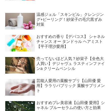
温感ジェル「スキンビル」クレンジン
グ+ピーリング！紗栄子の毛穴黒ずみ
対策
おすすめの香り【デパコス】 シャネル
チャンス オー タンドゥル ヘアミスト
【平子理沙愛用】
売ってないほど人気？紗栄子【全色大
人買い】デジャヴュ ラスティンファイ
ンa クリームペンシル
芸能人愛用の葉酸サプリ【山田優 愛
用】ララリパブリック 葉酸サプリメン
ト
おすすめプレ美容液【山田優 愛用】シ
ャネル ブルーセラムの使い方と効果