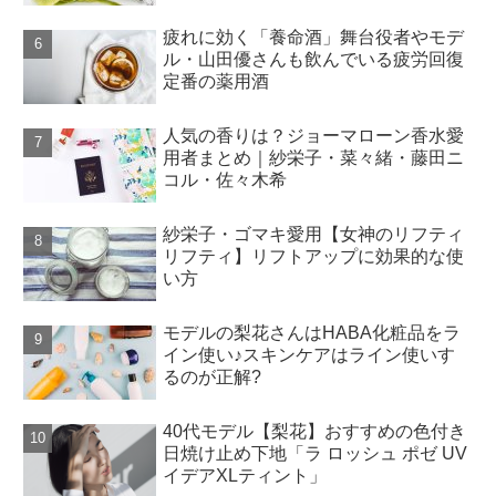
疲れに効く「養命酒」舞台役者やモデ
ル・山田優さんも飲んでいる疲労回復
定番の薬用酒
人気の香りは？ジョーマローン香水愛
用者まとめ｜紗栄子・菜々緒・藤田ニ
コル・佐々木希
紗栄子・ゴマキ愛用【女神のリフティ
リフティ】リフトアップに効果的な使
い方
モデルの梨花さんはHABA化粧品をラ
イン使い♪スキンケアはライン使いす
るのが正解?
40代モデル【梨花】おすすめの色付き
日焼け止め下地「ラ ロッシュ ポゼ UV
イデアXLティント」