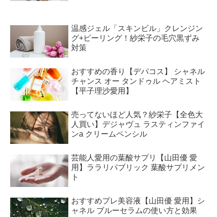
温感ジェル「スキンビル」クレンジン
グ+ピーリング！紗栄子の毛穴黒ずみ
対策
おすすめの香り【デパコス】 シャネル
チャンス オー タンドゥル ヘアミスト
【平子理沙愛用】
売ってないほど人気？紗栄子【全色大
人買い】デジャヴュ ラスティンファイ
ンa クリームペンシル
芸能人愛用の葉酸サプリ【山田優 愛
用】ララリパブリック 葉酸サプリメン
ト
おすすめプレ美容液【山田優 愛用】シ
ャネル ブルーセラムの使い方と効果