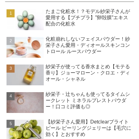
たまご化粧水！？モデル紗栄子さんが
愛用する【プチプラ】”卵殻膜”エキス
配合の化粧水
化粧崩れしないフェイスパウダー！紗
栄子さん愛用・ディオールスキンコン
トロール ルースパウダー
紗栄子が使ってる香水まとめ【モテる
香り】ジョーマローン・クロエ・ディ
オール・シャネル
紗栄子・辻ちゃんも使ってるタイムシ
ークレット ミネラルプレストパウダ
ー！口コミ評価も◎
【紗栄子さん愛用】Detclearブライト
ピール ピーリングジェリーは【毛穴に
効く】とおすすめ