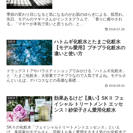
季節の変わり目になると気になるのがお肌のゆらぎによる、肌荒れ。
先日、モデルのマギーさんがインスタグラムで、「香りに癒やされ
る」「マギーが本気で良いと思うもの」と...
2018.07.28
ハトムギ化粧水とたまご化粧水
化粧水
【モデル愛用】プチプラ化粧水の
違いと使い方
ドラッグストアやバラエティショップでみかける「ハトムギ化粧水」
と「たまご化粧水」大容量でプチプラなので人気ですよね。モデルさ
んといえば、デパコスなどの高価な基礎...
2018.09.02
効果あるけど【臭い】SKⅡ フェ
化粧水
イシャル トリートメント エッセ
ンス！紗栄子さん愛用化粧水
SKⅡの化粧水「フェイシャルトリートメントエッセンス」といえ
ば、美容家やモデルさん、芸能人も多く愛用する大人気のお化粧水で