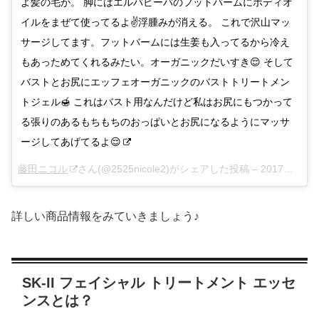
よ髪の毛が。 脚にはエルバビーバのフットバームにボディオ
イルをまぜて使ってるよ✌️浮腫みが消える。 これで沢山マッ
サージしてます。フットバームには生姜も入ってるから冷え
もあっためてくれるみたい。オーガニックだいすき😌 そして
バストとお尻にエッフェオーガニックのバストトリートメン
トジェル🍯 これはバスト用なんだけど私はお尻にもつかって
る張りのあるもちもちのおっぱいとお尻になるようにマッサ
ージしてあげてるよ😌
藤田ニコル
さん(@2525nicole2)がシェアした投稿 –
2017年 5月月23日午前9時32分PDT
詳しい商品情報をみていきましょう♪
SK-II フェイシャル トリートメント エッセ
ンスとは？