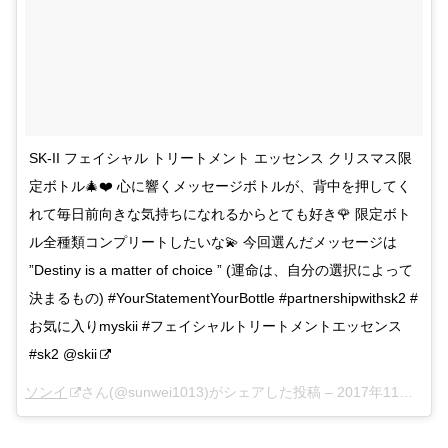
SK-II フェイシャル トリートメント エッセンス クリスマス限
定ボトル🎄❤️ 心に響くメッセージボトルが、背中を押してく
れて毎日前向きな気持ちになれるからとても好き🌹 限定ボト
ル全種類コンプリートしたいな💫 今回選んだメッセージは
”Destiny is a matter of choice ” (運命は、自分の選択によって
決まるもの) #YourStatementYourBottle #partnershipwithsk2 #
お気に入りmyskii #フェイシャルトリートメントエッセンス
#sk2 @skii
ソンイ
さん(@sunwei1013)がシェアした投稿 –
2017年11月月23日午後11時41分PST