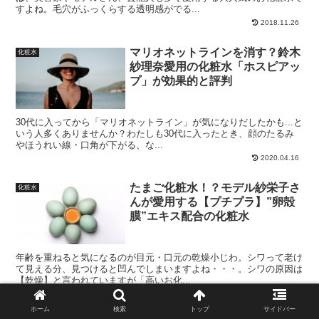
すよね。毛穴がふっくらする透明感がでる...
2018.11.26
マリオネットラインを消す？鈴木
化粧水
紗理奈愛用の化粧水「ホスピアッ
プ」が効果的と評判
30代に入ってから「マリオネットライン」が気になりだしたかも...と
いう人多くありませんか？わたしも30代に入ったとき、顔のたるみ
やほうれい線・口角が下がる、な...
2020.04.16
たまご化粧水！？モデル紗栄子さ
化粧水
んが愛用する【プチプラ】”卵殻
膜”エキス配合の化粧水
年齢を重ねると気になるのが目元・口元の乾燥小じわ。シワって老け
て見える分、見つけると凹んでしまいますよね・・・。シワの原因は
【乾燥】と言われていますが「高いお化...
2018.09.02
ホーム
検索
トップ
サイドバー