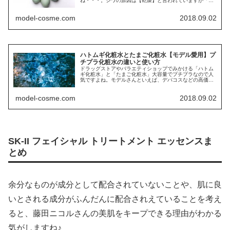
ね・・・。シワの原因は【乾燥】と言われていますが「高
いお化...
model-cosme.com
2018.09.02
ハトムギ化粧水とたまご化粧水【モデル愛用】プ
チプラ化粧水の違いと使い方
ドラッグストアやバラエティショップでみかける「ハトム
ギ化粧水」と「たまご化粧水」大容量でプチプラなので人
気ですよね。モデルさんといえば、デパコスなどの高価な
基礎...
model-cosme.com
2018.09.02
SK-II フェイシャル トリートメント エッセンスま
とめ
余分なものが成分として配合されていないことや、肌に良
いとされる成分がふんだんに配合されえていることを考え
ると、藤田ニコルさんの美肌をキープできる理由がわかる
気がしますね♪