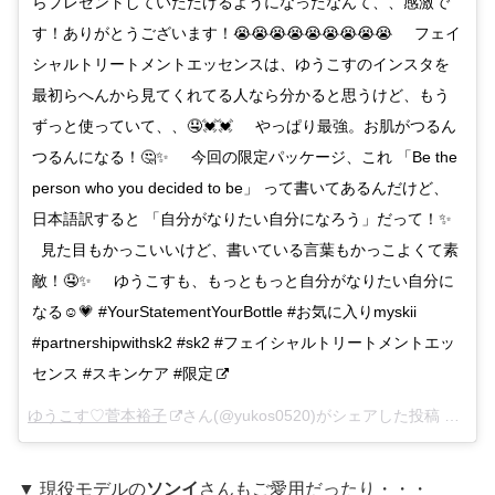
らプレゼントしていただけるようになったなんて、、感激で
す！ありがとうございます！😭😭😭😭😭😭😭😭😭 ㅤ ㅤ ㅤ ㅤ フェイ
シャルトリートメントエッセンスは、ゆうこすのインスタを
最初らへんから見てくれてる人なら分かると思うけど、もう
ずっと使っていて、、🤤💓💓 ㅤ ㅤ ㅤ ㅤ やっぱり最強。お肌がつるん
つるんになる！🤔✨ ㅤ ㅤ ㅤ ㅤ 今回の限定パッケージ、これ 「Be the
person who you decided to be」 って書いてあるんだけど、
日本語訳すると 「自分がなりたい自分になろう」だって！✨ ㅤ ㅤ
ㅤ ㅤ 見た目もかっこいいけど、書いている言葉もかっこよくて素
敵！🤤✨ ㅤ ㅤ ㅤ ㅤ ゆうこすも、もっともっと自分がなりたい自分に
なる☺️💗 #YourStatementYourBottle #お気に入りmyskii
#partnershipwithsk2 #sk2 #フェイシャルトリートメントエッ
センス #スキンケア #限定
ゆうこす♡菅本裕子
さん(@yukos0520)がシェアした投稿 –
201
▼ 現役モデルの
ソンイ
さんもご愛用だったり・・・