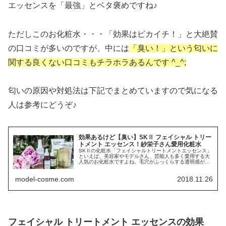
エッセンスを「最強」
とベタ褒めですね♪
ただしこのお化粧水・・・「効果はピカイチ！」と大絶賛
の口コミが多いのですが、中には
「臭い！」という匂いに
関する良くない口コミもチラホラあるんです ^_^;
匂いの原因や対処法は下記でまとめていますので気になる
人は参考にどうぞ♪
効果あるけど【臭い】SKⅡ フェイシャル トリー
トメント エッセンス！紗栄子さん愛用化粧水
SKⅡの化粧水「フェイシャルトリートメントエッセンス」
といえば、美容家やモデルさん、芸能人も多く愛用する大
人気のお化粧水ですよね。毛穴がふっくらする透明感がで
る...
model-cosme.com
2018.11.26
フェイシャル トリートメント エッセンスの効果