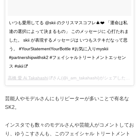
いつも愛用してる @skii のクリスマスコフレ🎄❤️ 「運命は私
達の選択によって決まるもの」 このメッセージに 心打たれま
した。 skii が表現するメッセージは いつもステキだなって思
う。 #YourStatementYourBottle #お気に入りmyskii
#partnershipwithsk2 #フェイシャルトリートメントエッセン
ス #skii
高橋 愛 Ai Takahashi
さん(@i_am_takahashi)がシェアした投稿 –
芸能人やモデルさんにもリピーターが多いことで有名な
SK2。
インスタでも数々のモデルさんや芸能人がコメントしてお
り、
ゆうこすさんも、このフェイシャル トリートメント