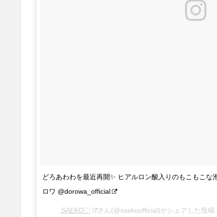
どろあわわを最近再開✨ ヒアルロン酸入りのもこもこな泡
ロワ @dorowa_official
SAEKO♡
さん(@saekoofficial)がシェアした投稿