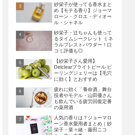
紗栄子が使ってる香水まと
め【モテる香り】ジョーマ
ローン・クロエ・ディオー
ル・シャネル
紗栄子・辻ちゃんも使って
るタイムシークレット ミネ
ラルプレストパウダー！口
コミ評価も◎
【紗栄子さん愛用】
Detclearブライトピール ピ
ーリングジェリーは【毛穴
に効く】とおすすめ
疲れに効く「養命酒」舞台
役者やモデル・山田優さん
も飲んでいる疲労回復定番
の薬用酒
人気の香りは？ジョーマロ
ーン香水愛用者まとめ｜紗
栄子・菜々緒・藤田ニコ