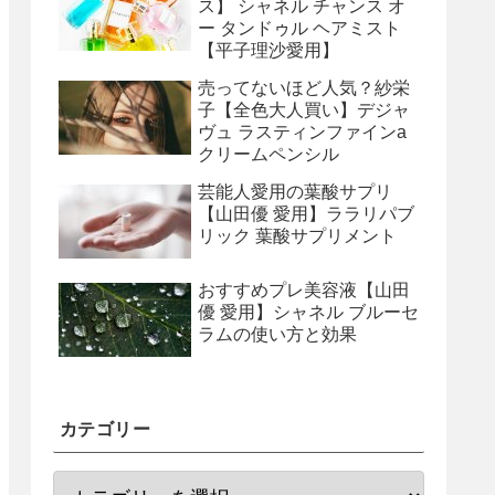
ス】 シャネル チャンス オ
ー タンドゥル ヘアミスト
【平子理沙愛用】
売ってないほど人気？紗栄
子【全色大人買い】デジャ
ヴュ ラスティンファインa
クリームペンシル
芸能人愛用の葉酸サプリ
【山田優 愛用】ララリパブ
リック 葉酸サプリメント
おすすめプレ美容液【山田
優 愛用】シャネル ブルーセ
ラムの使い方と効果
カテゴリー