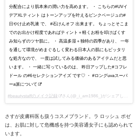
分配合により肌本来の潤い力を高めます。 ・ こちらの#UVイ
デアXLティント はトーンアップを叶えるピンクベージュの#
日やけ止め乳液 で、 #石けんオフ 出来ます。 ちょっとそこま
でのお出かけ程度であればティント＋軽くお粉を叩けばくす
み知らずのツヤ肌に。 ・ 高温多湿＋独特の四季があり、 一年
を通して環境がめまぐるしく変わる日本人の肌にもピッタリ
な処方なので、 一度は試してみる価値のあるアイテムだと思
います。 ・ 一緒に写っているのは、 昨日アップした#コフレ
ドール の#6セレクションアイズ です♡ ・ #ロングuvaスーパ
ーa派について
#beautystaffのメイク記録
さん(@_i_am1986_)がシェアした投稿 –
さすが皮膚科医も扱うコスメブランド。ラ ロッシュ ポゼ
は、お肌に対して危機感を持つ美容通女子にも認められて
います。