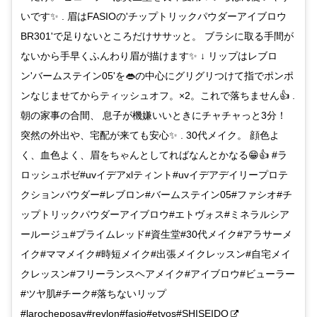
いです✨ . 眉はFASIOの'チップトリックパウダーアイブロウ
BR301'で足りないところだけササッと。 ブラシに取る手間が
ないから手早くふんわり眉が描けます✨ ↓ リップはレブロ
ン'バームステイン05'を👄の中心にグリグリつけて指でポンポ
ンなじませてからティッシュオフ。×2。これで落ちません👍 .
朝の家事の合間、 息子が機嫌いいときにチャチャっと3分！
突然の外出や、宅配が来ても安心✨ . 30代メイク。 顔色よ
く、血色よく、眉をちゃんとしてればなんとかなる😁👍 #ラ
ロッシュポゼ#uvイデアxlティント#uvイデアデイリープロテ
クションパウダー#レブロン#バームステイン05#ファシオ#チ
ップトリックパウダーアイブロウ#エトヴォス#ミネラルシア
ールージュ#プライムレッド#資生堂#30代メイク#アラサーメ
イク#ママメイク#時短メイク#出張メイクレッスン#自宅メイ
クレッスン#フリーランスヘアメイク#アイブロウ#ビューラー
#ツヤ肌#チーク#落ちないリップ
#larocheposay#revlon#fasio#etvos#SHISEIDO