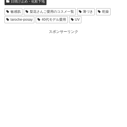
日焼け止め・化粧下地
敏感肌
梨花さんご愛用のコスメ一覧
薄づき
乾燥
laroche-posay
40代モデル愛用
UV
スポンサーリンク