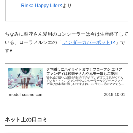
Rinka Happy Life
より
ちなみに梨花さん愛用のコンシーラーは今は生産終了して
いる、ローラメルシエの「
アンダーカバーポット
」で
す♥
クマ隠しにハイライトまで！フローフシ エリア
ファンディは紗栄子さんや元モー娘もご愛用
寝不足が続いた翌日の目の下のクマ。夕方には肌がくすん
でいる・・・。ファンデやコンシーラーなどのベースメイ
ク選びは本当に難しいですよね。30代で二児のママでも、
い...
model-cosme.com
2018.10.01
ネット上の口コミ