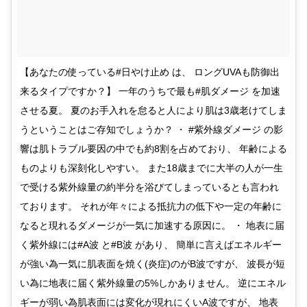
【あなたの使っている#日やけ止め は、 ロングUVAも防御出
来るタイプですか？】 一年のうちで最も#肌ダメージ を加速
させる夏。 夏のお手入れを怠ると人により肌は3歳老けてしま
うということはご存知でしょうか？ ・ #紫外線ダメージ の影
響は肌トラブル要因の中でも約8割を占めており、 年齢による
ものよりも深刻化しやすい。 また18歳までに大半の人が一生
で受ける紫外線量の約半分を浴びてしまっているとも言われ
ております。 それが年々による抵抗力の低下や一定の年齢に
なると現れるダメージが一気に加速する原因に。 ・ 地表に届
く紫外線には#A波 と#B波 があり、 簡単に言えばエネルギー
が強い為一気に肌表面を焼く(炎症)のがB波ですが、 波長が短
い為に地表に届く紫外線量の5%しかありません。 逆にエネル
ギーが弱い為肌表面には変化が現れにくいA波ですが、 地表