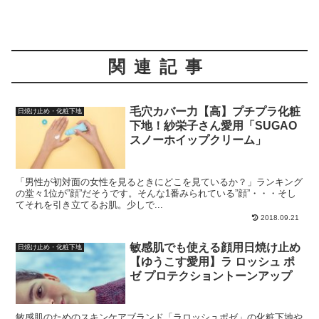
関連記事
毛穴カバー力【高】プチプラ化粧
日焼け止め・化粧下地
下地！紗栄子さん愛用「SUGAO
スノーホイップクリーム」
「男性が初対面の女性を見るときにどこを見ているか？」ランキング
の堂々1位が”顔”だそうです。そんな1番みられている”顔”・・・そし
てそれを引き立てるお肌。少しで...
2018.09.21
敏感肌でも使える顔用日焼け止め
日焼け止め・化粧下地
【ゆうこす愛用】ラ ロッシュ ポ
ゼ プロテクショントーンアップ
敏感肌のためのスキンケアブランド「ラロッシュポゼ」の化粧下地や