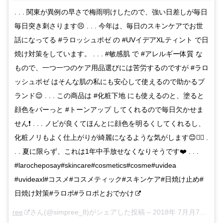
. . . 関東が異例の早さで梅雨明けしたので、強い日差しが毎日
毎日突き刺さります😣 . . . 今年は、毎日のスキンケアでお世
話になってる #ラロッシュポゼ の #UVイデアXLティント で日
焼け対策をしています。 . . . #敏感肌 で #アレルギー体質 な
もので、一つ一つのケア用品選びには苦労するのですが #ラロ
ッシュポゼ はそんな肌の私にも安心して使えるので助かるブ
ランド😌 . . . この商品は #化粧下地 にも使えるのと、塗ると
顔色をパーっと #トーンアップ してくれるので毎日欠かせま
せん❗️ . . . ノビが良くてほんとに顔色を明るくしてくれるし、
化粧ノリもよく仕上がりが綺麗になるような気がします😊👍🏻 .
. . 夏に限らず、これは1年中手放せなくなりそうです❤️ . . .
#larocheposay#skincare#cosmetics#cosme#uvidea
#uvideaxl#コスメ#コスメティック#スキンケア#日焼け止め#
日焼け対策#ラロポ#ラロポとおでかけ
ree
さん(@simpree_8)がシェアした投稿 –
2018年 7月月7日午後6時19分PDT