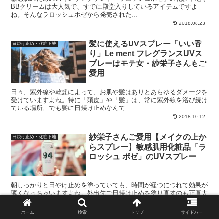
BBクリームは大人気で、すでに殿堂入りしているアイテムですよ
ね。そんなラロッシュポゼから発売された...
2018.08.23
髪に使えるUVスプレー「いい香
日焼け止め・化粧下地
り」Le ment フレグランスUVス
プレーはモテ女・紗栄子さんもご
愛用
日々、紫外線や乾燥によって、お肌や髪はありとあらゆるダメージを
受けていますよね。特に「頭皮」や「髪」は、常に紫外線を浴び続け
ている場所。でも髪に日焼け止めなんて...
2018.10.12
紗栄子さんご愛用【メイクの上か
日焼け止め・化粧下地
らスプレー】敏感肌用化粧品「ラ
ロッシュ ポゼ」のUVスプレー
朝しっかりと日やけ止めを塗っていても、時間が経つにつれて効果が
薄くなっちゃいますよね。外出先で日焼け止めを塗り直すのも正直大
変じゃないですか？紗栄子さんが公式イ...
2018.08.23
ホーム
検索
トップ
サイドバー