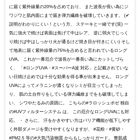
に届く紫外線量の20%を占めており、 また波長が長い為にジ
ワジワと肌内面にまで届き弾力繊維を破壊していきます。 (✔
説明がわかりにくい！という方、 ステーキと一緒です(笑) 一
気に強火で焼けば表面は焦げて中はレア、 逆に弱火でじっく
り焼けば中はしっかり火が通るけど焼き目が付きにくい) そし
て地表に届く紫外線量の75%を占めると言われているロング
UVA。 これが一番厄介で波長が一番長い為にカットしづら
く、 「#ロングUVA・#スーパーA波 対応」と記載されていな
い日焼け止めでは十分な効果を得る事が出来ません。 ロング
UVAによってメラニンが濃くなりシミが目立ってしまった
り、 肌の土台作りをしている弾力繊維までをも破壊してしま
い、 シワやたるみの原因に。 こちらの#ラロッシュポゼ 独自
の#UVフィルターシステム は、 この厄介なロングUVAにも対
応。 ・ さらに、 汗をかきやすい方はバリア機能が低下しやす
く外部ダメージを受けやすくなりますが、 #花粉・#黄砂・
#PM2.5 等の#大気汚染物質 からもしっかりガード。 整肌成