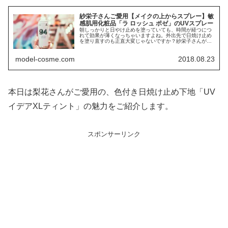
紗栄子さんご愛用【メイクの上からスプレー】敏
感肌用化粧品「ラ ロッシュ ポゼ」のUVスプレー
朝しっかりと日やけ止めを塗っていても、時間が経つにつ
れて効果が薄くなっちゃいますよね。外出先で日焼け止め
を塗り直すのも正直大変じゃないですか？紗栄子さんが公
式イ...
model-cosme.com
2018.08.23
本日は梨花さんがご愛用の、色付き日焼け止め下地「UV
イデアXLティント」の魅力をご紹介します。
スポンサーリンク