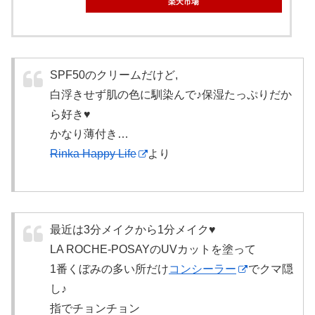
楽天市場
SPF50のクリームだけど,
白浮きせず肌の色に馴染んで♪保湿たっぷりだか
ら好き♥
かなり薄付き…
Rinka Happy Life
より
最近は3分メイクから1分メイク♥
LA ROCHE-POSAYのUVカットを塗って
1番くぼみの多い所だけ
コンシーラー
でクマ隠
し♪
指でチョンチョン