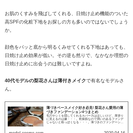
お肌のくすみを飛ばしてくれる、日焼け止め機能のついた
高SPFの化粧下地をお探しの方も多いのではないでしょう
か。
顔色をパッと底から明るくみせてくれる下地はあっても、
日焼け止め効果が低い。その逆も然りで、なかなか理想の
日焼け止めに出会うのは難しいですよね。
40代モデルの梨花さんは薄付きメイク
で有名なモデルさ
ん。
薄づきベースメイク好き必見! 梨花さん愛用の薄
づきファンデーション4つまとめ
毛穴やシミを隠してくれるカバー力はほしいけど、厚塗り
に見えるのは嫌・・・。乾燥肌なので潤いのあるファンデ
じゃないと粉っぽくなる・・・。薄づきのファンデーショ
ンで...
model-cosme.com
2020.04.16