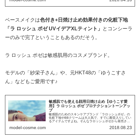
ベースメイクは
色付き+日焼け止め効果付きの化粧下地
「ラ ロッシュ ポゼ UVイデアXLティント」
とコンシーラ
ーのみで完了ということもあるのだそう。
ラ ロッシュ ポゼは敏感肌用のコスメブランド。
モデルの「紗栄子さん」や、元HKT48の「ゆうこすさ
ん」などもご愛用です♪
敏感肌でも使える顔用日焼け止め【ゆうこす愛
用】ラ ロッシュ ポゼ プロテクショントーンアッ
プ
敏感肌のためのスキンケアブランド「ラロッシュポゼ」の
化粧下地やBBクリームは大人気で、すでに殿堂入りしてい
るアイテムですよね。そんなラロッシュポゼから発売され
た...
model-cosme.com
2018.08.23