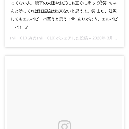
ってない人、腰下の太腿やお尻にも直ぐに塗って✋笑 ちゃ
んと塗ってれば妊娠線は出来ないと思うよ。笑 また、妊娠
してもエルバビーバ買うと思う！🤎 ありがとう、エルバビ
ーバ！
shii__610
(@shii__610)がシェアした投稿 –
2020年 3月月23日午前6時37分PDT