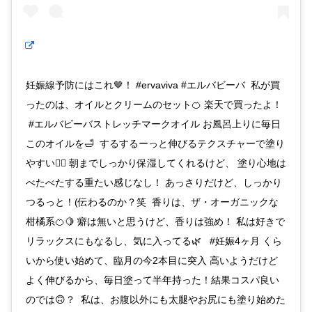
妊娠線予防にはこれ🤎！ #ervaviva #エルバビーバ 私が買
ったのは、オイルとクリームのセット🍊 楽天で買ったよ！
#エルバビーバストレッチマークオイル お風呂上りに毎日
このオイルを🛁 するするーっと伸びるテクスチャーで塗り
やすい🙆‍♀️ 朝までしっかり保湿してくれるけど、 塗り心地は
べたべたする重たい感じなし！ あっさりだけど、しっかり
つるっと！(伝わるのか？笑 香りは、ザ・オーガニックな
柑橘系🍊🍋 癖は無いと思うけど、香りは強め！ 私は好きで
リラックスにもなるし、気に入ってる🌿 #妊娠4ヶ月 くら
いから使い始めて、臨月の今2本目に突入 高いようだけど
よく伸びるから、毎日塗って半年持った！結果コスパ良い
のでは🙃？ 私は、お腹以外にも太腿やお尻にも塗り始めた