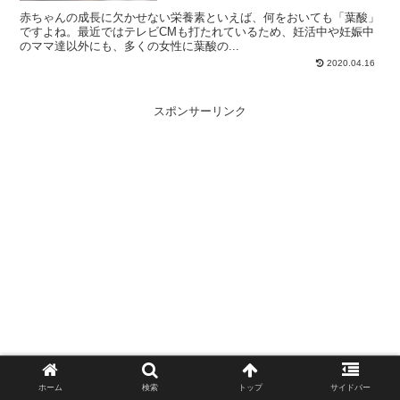
赤ちゃんの成長に欠かせない栄養素といえば、何をおいても「葉酸」
ですよね。最近ではテレビCMも打たれているため、妊活中や妊娠中
のママ達以外にも、多くの女性に葉酸の...
2020.04.16
スポンサーリンク
ホーム
検索
トップ
サイドバー