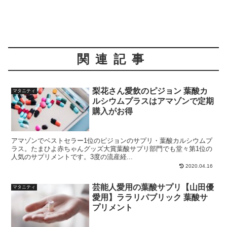
関連記事
梨花さん愛飲のピジョン 葉酸カ
マタニティ
ルシウムプラスはアマゾンで定期
購入がお得
アマゾンでベストセラー1位のピジョンのサプリ・葉酸カルシウムプ
ラス。たまひよ赤ちゃんグッズ大賞葉酸サプリ部門でも堂々第1位の
人気のサプリメントです。3度の流産経...
2020.04.16
芸能人愛用の葉酸サプリ【山田優
マタニティ
愛用】ララリパブリック 葉酸サ
プリメント