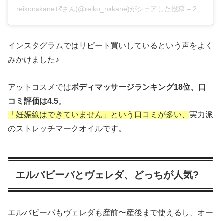
reikonakane
さん(@reiko_nakane)がシェアした投稿 –
2017年 6月月15日午後5時47分PDT
インスタグラムではリピート買いしているという声をよく
みかけました♪
アットコスメでは
ボディマッサージランキング18位、口
コミ評価は4.5
。
「妊娠線はできていません」という口コミが多い、
実力派
のストレッチマークオイルです。
エルバビーバとヴェレダ、どっちが人気?
エルバビーバもヴェレダも産前〜産後まで使えるし、オー