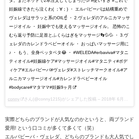
ダ。またネットで2本注文してしまった💦 #使いすぎ #これで
妊娠線できたら泣くわ( ；∀；) ・ エルバビーバは結構重めで
ヴェレダはサラッと系のOIL☝ ・ 2.ヴェレダのアルニカマッサ
ージオイル ・ 妊娠中でも使えるマッサージオイル。 恐怖のこ
むら返り予防に足首とふくらはぎをマッサージ👣💦💦 ・ 3.ヴ
ェレダのカレンドラベビーオイル ・ おっぱいマッサージ用に
♪ ・ もう、全身ベッタベタ😂 ・ #WELEDA#erbaviva#マタニ
ティオイル#妊娠線ケア#マッサージオイル#マタニティ#ボデ
ィケア#エルバビーバ#ヴェレダ#ストレッチマークオイル#ア
ルニカマッサージオイル#カレンドラベビーオイル
#bodycare#マタママ#妊娠9ヶ月
conny
さん(@conny1215)がシェアした投稿 –
2018年 6月月18日午前2時59分PDT
実際どちらのブランドが人気なのかというと、
両ブランド
愛用! という口コミが多くて多くて（笑）
エルバビーバ・ヴェレダ、どちらのブランドも大人気でし