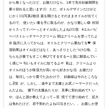
から無くなったけど、お腹だけなら、1本で充分妊娠期間を
乗り切れると思います🙆‍♀️ ただ、ボトルデザインだけがと
にかく🙅‍♀️(写真2枚目 蓋を開けるとそのままオイルが出てく
るので、 使いたい量を手に取るのが、かなり難しい❎ 何回
かミスってドバーっとオイル出したよね💁🏻‍♀️笑 #エルバビ
ーバストレッチマーククリーム 朝はクリームを塗ってたよ
🌼 臨月に入ってからは、オイルとクリーム重ねてる🧡 保
湿効果はオイルほどはなく、あっさりとしたつけ心地。 こ
ちらも少量でもすごく伸びてするするーと肌に馴染んでい
く感じ〜 匂いもオイルに似てるよ🌱 私は、クリームより
オイルのほうが保湿力が高いから好きかな🤔 お腹だけ
は、毎日しっかり愛でたおかけで、 妊娠線は今のところな
し✌️笑 が、しかし… 途中まで太腿とお尻ノーマークだった
んだよね。 腰下の太腿あたりが、見事に割れ始めて‼️ い
や、ほんと誰か教えてよって←笑 慌てて塗り始めて、拡大
は免れたけど、若干割れたよね🤦‍♀️泣きたい。。 お腹しか塗