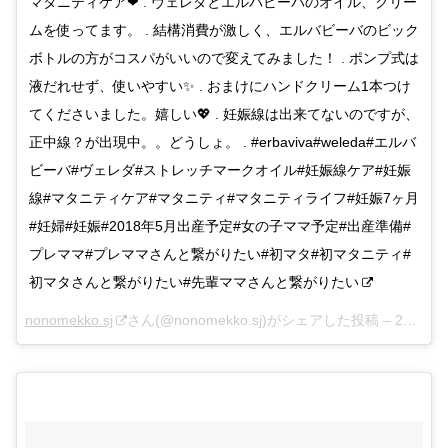
マタニティケア❤︎ . ヴェレダとエルバビーバのオイル、クリー
ムを使ってます。 . 結構消費が激しく、エルバビーバのビック
ボトルの方がコスパがいいので変えてみました！ . ポンプ式は
液だれせず、使いやすい✨ . おまけにハンドクリーム1本つけ
てくださいました。嬉しい💖 . 妊娠線は出来てないのですが、
正中線？が出現中。。どうしょ。 . #erbaviva#weleda#エルバ
ビーバ#ヴェレダ#ストレッチマークオイル#妊娠線ケア#妊娠
線#マタニティケア#マタニティ#マタニティライフ#妊娠7ヶ月
#妊婦#妊娠#2018年5月出産予定#女の子ママ予定#出産準備#
プレママ#プレママさんと繋がりたい#初マタ#初マタニティ#
初マタさんと繋がりたい#先輩ママさんと繋がりたい
nonomekko.sj
さん(@nonomekko.sj)がシェアした投稿 –
2018年 2月月24日午後10時21分PST