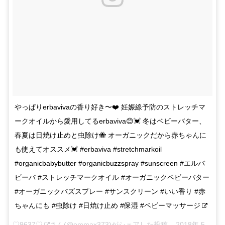
やっぱりerbavivaの香り好き〜❤️ 妊娠線予防のストレッチマ
ークオイルから愛用してるerbaviva😊💓 冬はベビーバター、
春夏は日焼け止めと虫除け🐝 オーガニックだから赤ちゃんに
も使えてオススメ💓 #erbaviva #stretchmarkoil
#organicbabybutter #organicbuzzspray #sunscreen #エルバ
ビーバ #ストレッチマークオイル #オーガニックベビーバター
#オーガニックバズスプレー #サンスクリーン #いい香り #赤
ちゃんにも #虫除け #日焼け止め #保湿 #ベビーマッサージ
♡9637♡
さん(@emmax373)がシェアした投稿 –
2018年 5月月8日午前1時41分PDT