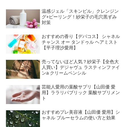
温感ジェル「スキンビル」クレンジン
グ+ピーリング！紗栄子の毛穴黒ずみ
対策
おすすめの香り【デパコス】 シャネル
チャンス オー タンドゥル ヘアミスト
【平子理沙愛用】
売ってないほど人気？紗栄子【全色大
人買い】デジャヴュ ラスティンファイ
ンa クリームペンシル
芸能人愛用の葉酸サプリ【山田優 愛
用】ララリパブリック 葉酸サプリメン
ト
おすすめプレ美容液【山田優 愛用】シ
ャネル ブルーセラムの使い方と効果