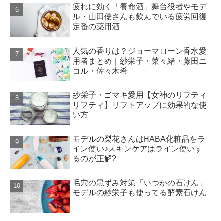
疲れに効く「養命酒」舞台役者やモデ
ル・山田優さんも飲んでいる疲労回復
定番の薬用酒
人気の香りは？ジョーマローン香水愛
用者まとめ｜紗栄子・菜々緒・藤田ニ
コル・佐々木希
紗栄子・ゴマキ愛用【女神のリフティ
リフティ】リフトアップに効果的な使
い方
モデルの梨花さんはHABA化粧品をラ
イン使い♪スキンケアはライン使いす
るのが正解?
毛穴の黒ずみ対策「いつかの石けん」
モデルの紗栄子も使ってる酵素石けん